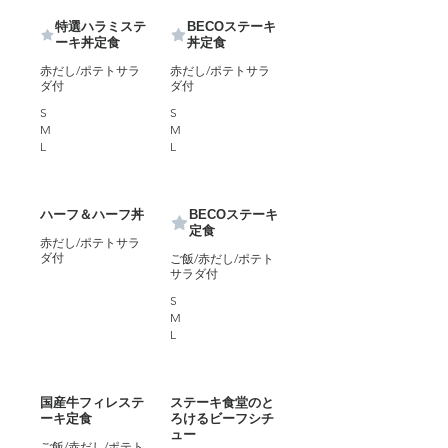
特選ハラミステ
BECOステーキ
ーキ丼定食
丼定食
赤だし/ポテトサラ
赤だし/ポテトサラ
ダ付
ダ付
S
S
M
M
L
L
ハーフ＆ハーフ丼
BECOステーキ
定食
赤だし/ポテトサラ
ダ付
ご飯/赤だし/ポテト
サラダ付
S
M
L
国産牛フィレステ
ステーキ食堂のと
ーキ定食
ろけるビーフシチ
ュー
ご飯/赤だし/ポテト