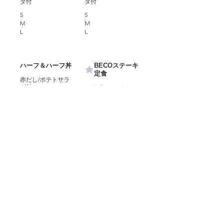
ダ付
ダ付
S
S
M
M
L
L
ハーフ＆ハーフ丼
BECOステーキ
定食
赤だし/ポテトサラ
ダ付
ご飯/赤だし/ポテト
サラダ付
S
M
L
国産牛フィレステ
ステーキ食堂のと
ーキ定食
ろけるビーフシチ
ュー
ご飯/赤だし/ポテト
サラダ付
ポテトサラダ付
S
M
L